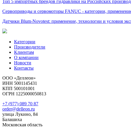
Топ 5 импортных брендов гидравлики на Российских производ
Сервоприводы и сервомоторы FANUC - категории, применение
Датчики Blum-Novotest: применение, технологии и условия эк
Категории
Производители
Клиентам
О компании
Новости
Контакты
ООО «Деллеон»
ИНН 5001145431
КПП 500101001
ОГРН 1225000050813
+7 (977) 089 70 87
order@delleon.ru
улица Лукино, 84
Балашиха
Московская область