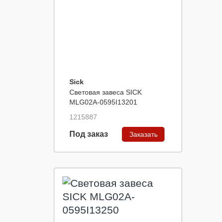
Sick
Световая завеса SICK
MLG02A-0595I13201
1215887
Под заказ
Заказать