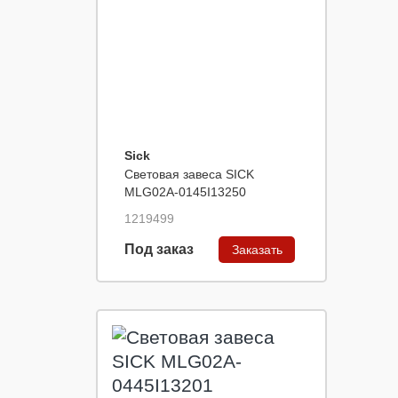
Sick
Световая завеса SICK
MLG02A-0145I13250
1219499
Под заказ
Заказать