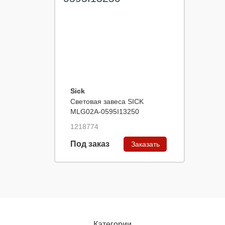
Sick
Световая завеса SICK
MLG02A-0595I13250
1218774
Под заказ
Заказать
Категории