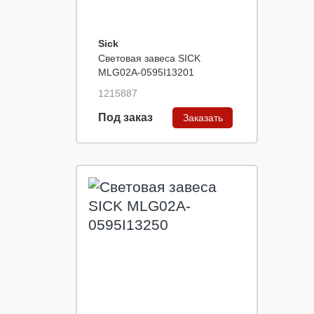
Sick
Световая завеса SICK
MLG02A-0595I13201
1215887
Под заказ
Заказать