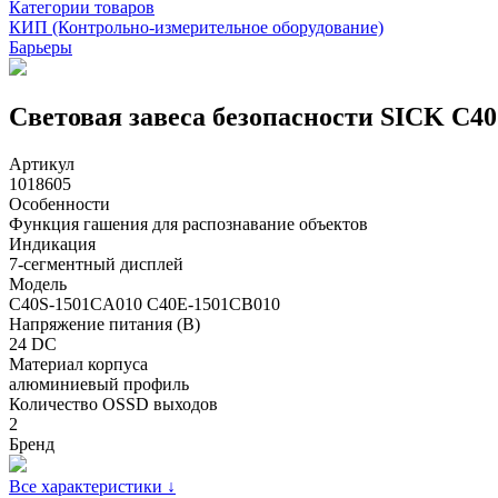
Категории товаров
КИП (Контрольно-измерительное оборудование)
Барьеры
Световая завеса безопасности SICK C4
Артикул
1018605
Особенности
Функция гашения для распознавание объектов
Индикация
7-сегментный дисплей
Модель
C40S-1501CA010 C40E-1501CB010
Напряжение питания (В)
24 DC
Материал корпуса
алюминиевый профиль
Количество OSSD выходов
2
Бренд
Все характеристики ↓