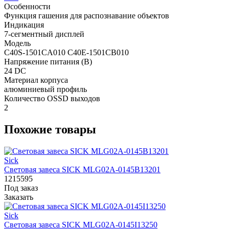
Особенности
Функция гашения для распознавание объектов
Индикация
7-сегментный дисплей
Модель
C40S-1501CA010 C40E-1501CB010
Напряжение питания (В)
24 DC
Материал корпуса
алюминиевый профиль
Количество OSSD выходов
2
Похожие товары
Sick
Световая завеса SICK MLG02A-0145B13201
1215595
Под заказ
Заказать
Sick
Световая завеса SICK MLG02A-0145I13250