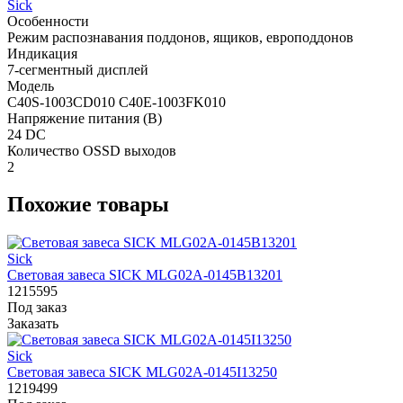
Sick
Особенности
Режим распознавания поддонов, ящиков, европоддонов
Индикация
7-сегментный дисплей
Модель
C40S-1003CD010 C40E-1003FK010
Напряжение питания (В)
24 DC
Количество OSSD выходов
2
Похожие товары
Sick
Световая завеса SICK MLG02A-0145B13201
1215595
Под заказ
Заказать
Sick
Световая завеса SICK MLG02A-0145I13250
1219499