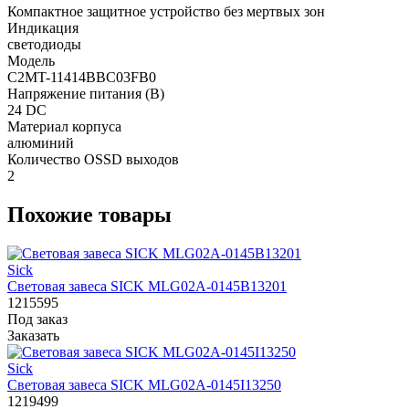
Компактное защитное устройство без мертвых зон
Индикация
светодиоды
Модель
C2MT-11414BBC03FB0
Напряжение питания (В)
24 DC
Материал корпуса
алюминий
Количество OSSD выходов
2
Похожие товары
Sick
Световая завеса SICK MLG02A-0145B13201
1215595
Под заказ
Заказать
Sick
Световая завеса SICK MLG02A-0145I13250
1219499