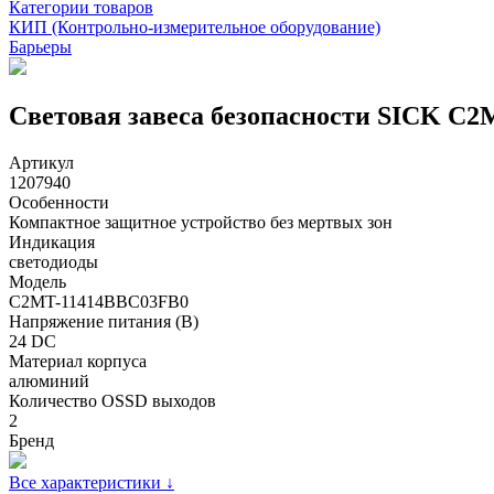
Категории товаров
КИП (Контрольно-измерительное оборудование)
Барьеры
Световая завеса безопасности SICK C
Артикул
1207940
Особенности
Компактное защитное устройство без мертвых зон
Индикация
светодиоды
Модель
C2MT-11414BBC03FB0
Напряжение питания (В)
24 DC
Материал корпуса
алюминий
Количество OSSD выходов
2
Бренд
Все характеристики ↓