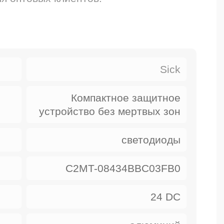
Sick
Компактное защитное
устройство без мертвых зон
светодиоды
C2MT-08434BBC03FB0
24 DC