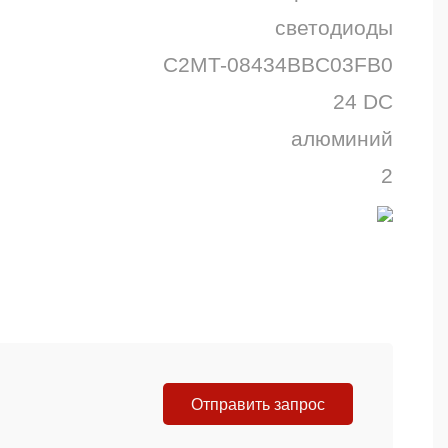
светодиоды
C2MT-08434BBC03FB0
24 DC
алюминий
2
Отправить запрос