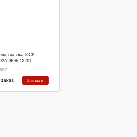
овая завеса SICK
2A-0595I13201
887
 заказ
Заказать