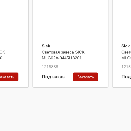
Sick
Sick
ICK
Световая завеса SICK
Свет
0
MLG02A-0445I13201
MLG0
1215888
1215
Под заказ
Под
аказать
Заказать