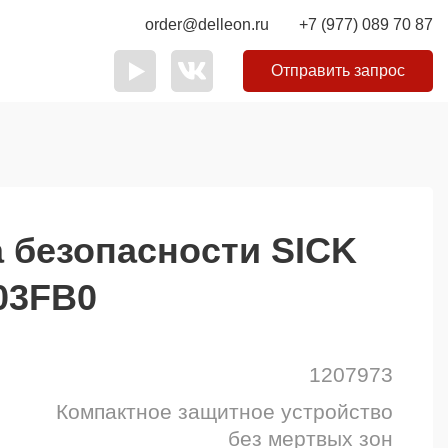
order@delleon.ru
+7 (977) 089 70 87
Отправить запрос
а безопасности SICK
03FB0
1207973
Компактное защитное устройство
без мертвых зон