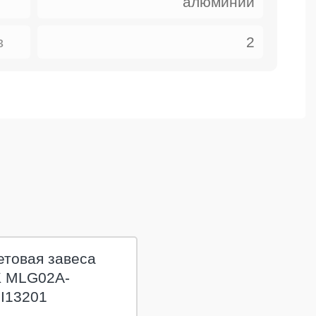
алюминий
в
2