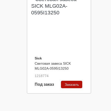
Sick
Световая завеса SICK
MLG02A-0595I13250
1218774
Под заказ
Заказать