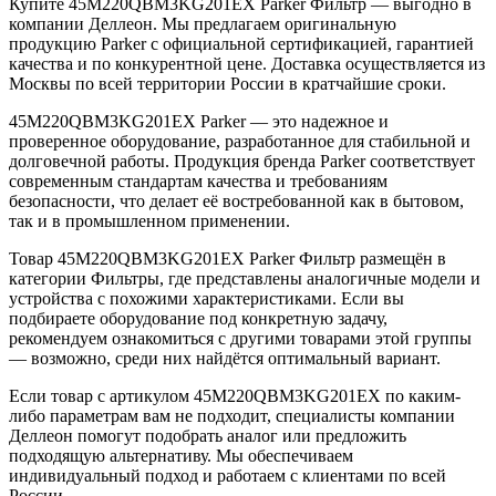
Купите 45M220QBM3KG201EX Parker Фильтр — выгодно в
компании Деллеон. Мы предлагаем оригинальную
продукцию Parker с официальной сертификацией, гарантией
качества и по конкурентной цене. Доставка осуществляется из
Москвы по всей территории России в кратчайшие сроки.
45M220QBM3KG201EX Parker — это надежное и
проверенное оборудование, разработанное для стабильной и
долговечной работы. Продукция бренда Parker соответствует
современным стандартам качества и требованиям
безопасности, что делает её востребованной как в бытовом,
так и в промышленном применении.
Товар 45M220QBM3KG201EX Parker Фильтр размещён в
категории Фильтры, где представлены аналогичные модели и
устройства с похожими характеристиками. Если вы
подбираете оборудование под конкретную задачу,
рекомендуем ознакомиться с другими товарами этой группы
— возможно, среди них найдётся оптимальный вариант.
Если товар с артикулом 45M220QBM3KG201EX по каким-
либо параметрам вам не подходит, специалисты компании
Деллеон помогут подобрать аналог или предложить
подходящую альтернативу. Мы обеспечиваем
индивидуальный подход и работаем с клиентами по всей
России.