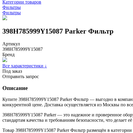
Категории товаров
Фильтры
Фильтры
398H785999Y15087 Parker Фильтр
Артикул
398H785999Y15087
Бренд
Все характеристики ↓
Под заказ
Отправить запрос
Описание
Купите 398H785999Y15087 Parker Фильтр — выгодно в компани
конкурентной цене. Доставка осуществляется из Москвы по вс
398H785999Y15087 Parker — это надежное и проверенное обору
стандартам качества и требованиям безопасности, что делает 
Товар 398H785999Y15087 Parker Фильтр размещён в категории 