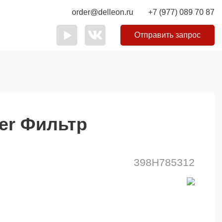
order@delleon.ru
+7 (977) 089 70 87
Отправить запрос
er Фильтр
398H785312