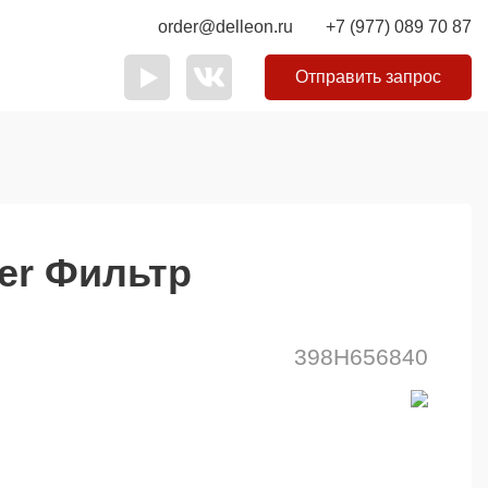
order@delleon.ru
+7 (977) 089 70 87
Отправить запрос
er Фильтр
398H656840